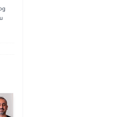
 og
du