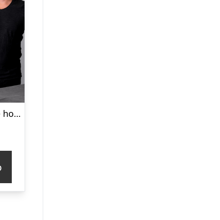
Svensk massage hos Ermans Massage
p